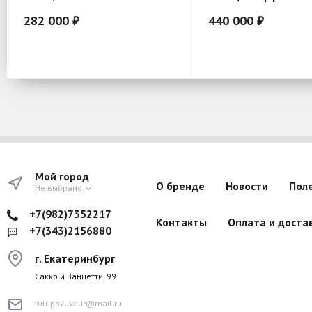
282 000 ₽
440 000 ₽
Мой город
О бренде
Новости
Пол
Не выбрано
+7(982)7352217
Контакты
Оплата и доста
+7(343)2156880
г. Екатеринбург
Сакко и Ванцетти, 99
tulupovuvelir@mail.ru