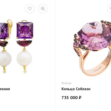
Кольца
мония
Кольцо Соблазн
735 000 ₽