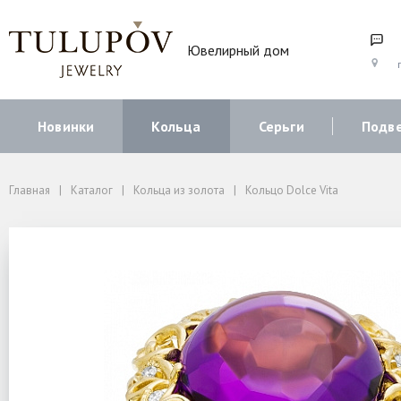
Ювелирный дом
г
Новинки
Кольца
Серьги
Подв
Главная
Каталог
Кольца из золота
Кольцо Dolce Vita