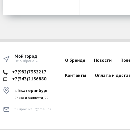
Мой город
О бренде
Новости
Пол
Не выбрано
+7(982)7352217
Контакты
Оплата и доста
+7(343)2156880
г. Екатеринбург
Сакко и Ванцетти, 99
tulupovuvelir@mail.ru