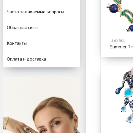
Часто задаваемые вопросы
Обратная связь
18.02.2021
Контакты
Summer Ti
Оплата и доставка