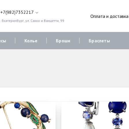
+7(982)7352217
Оплата и доставка
. Екатеринбург, ул. Сакко и Ванцетти, 99
есы
Колье
Броши
Браслеты