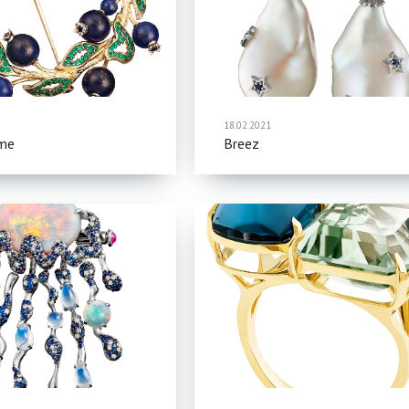
18.02.2021
me
Breez