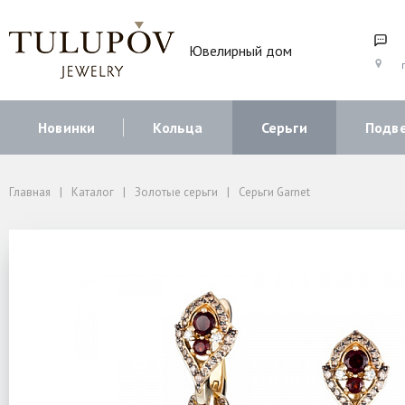
Ювелирный дом
г
Новинки
Кольца
Серьги
Подв
Главная
Каталог
Золотые серьги
Серьги Garnet