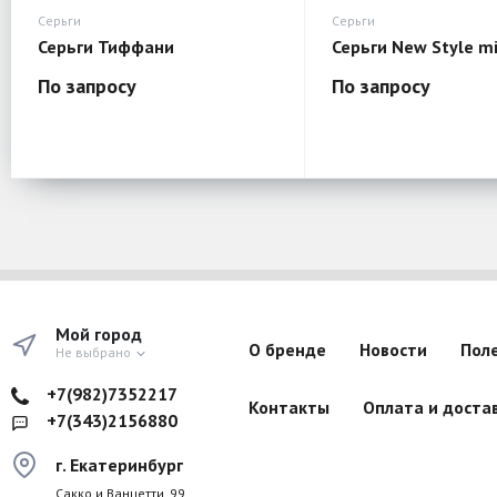
Серьги
Серьги
Серьги Тиффани
Серьги New Style mi
По запросу
По запросу
Мой город
О бренде
Новости
Пол
Не выбрано
+7(982)7352217
Контакты
Оплата и доста
+7(343)2156880
г. Екатеринбург
Сакко и Ванцетти, 99