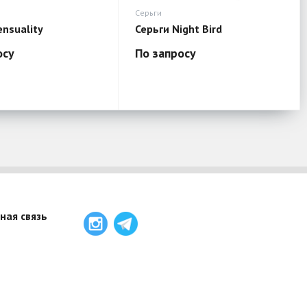
Серьги
ensuality
Серьги Night Bird
осу
По запросу
ная связь