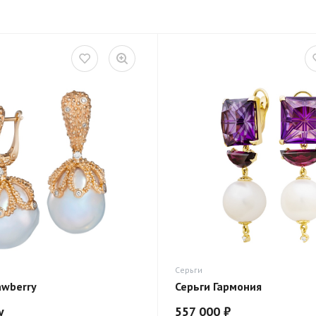
Серьги
awberry
Серьги Гармония
у
557 000 ₽